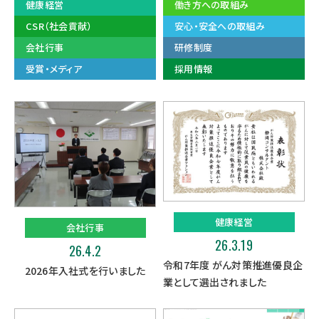
健康経営
働き方への取組み
CSR（社会貢献）
安心・安全への取組み
会社行事
研修制度
受賞・メディア
採用情報
健康経営
会社行事
26.3.19
26.4.2
令和7年度 がん対策推進優良企
2026年入社式を行いました
業として選出されました