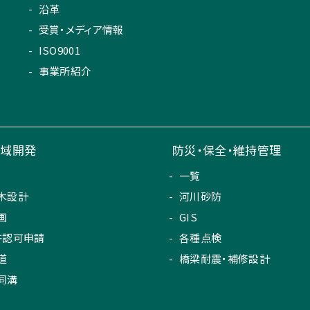
沿革
受賞・メディア情報
ISO9001
事業所紹介
地域開発
防災・保全・維持管理
一覧
木設計
河川砂防
画
GIS
許認可申請
各種点検
道
橋梁耐震・補修設計
同溝