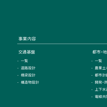
事業内容
交通基盤
都市・
一覧
一覧
道路設計
農業土
橋梁設計
都市計
構造物設計
開発・
上下水
電線共