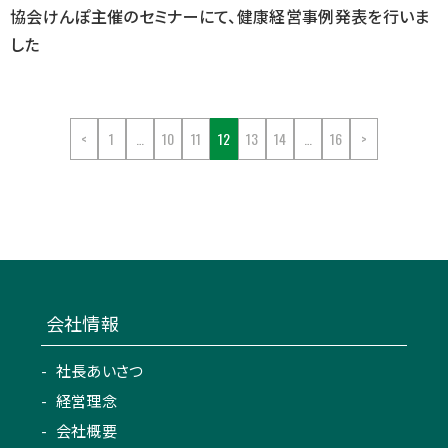
協会けんぽ主催のセミナーにて、健康経営事例発表を行いま
した
<
1
…
10
11
12
13
14
…
16
>
会社情報
社長あいさつ
経営理念
会社概要