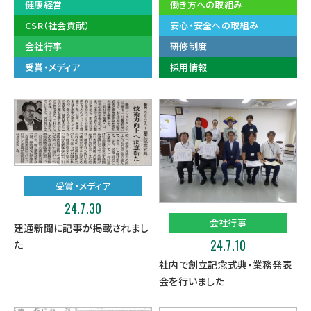
健康経営
働き方への取組み
CSR（社会貢献）
安心・安全への取組み
会社行事
研修制度
受賞・メディア
採用情報
受賞・メディア
24.7.30
会社行事
建通新聞に記事が掲載されまし
24.7.10
た
社内で創立記念式典・業務発表
会を行いました