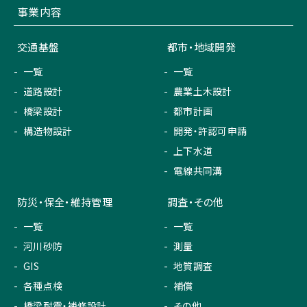
事業内容
交通基盤
都市・地域開発
一覧
一覧
道路設計
農業土木設計
橋梁設計
都市計画
構造物設計
開発・許認可申請
上下水道
電線共同溝
防災・保全・維持管理
調査・その他
一覧
一覧
河川砂防
測量
GIS
地質調査
各種点検
補償
橋梁耐震・補修設計
その他