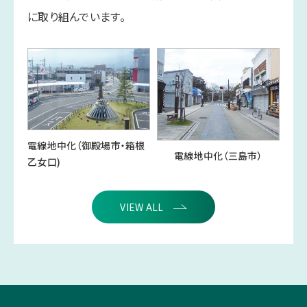
に取り組んでいます。
電線地中化（御殿場市・箱根
電線地中化（三島市）
乙女口)
VIEW ALL