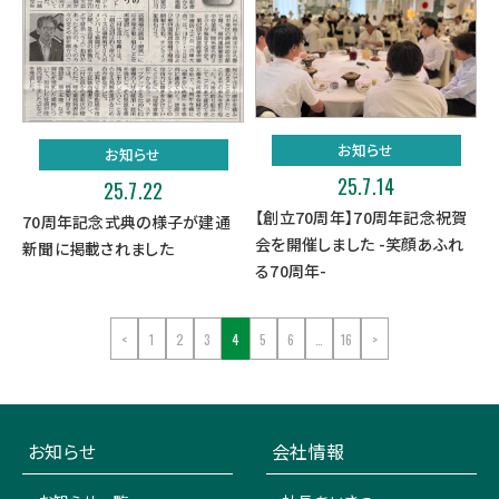
お知らせ
お知らせ
25.7.14
25.7.22
【創立70周年】70周年記念祝賀
70周年記念式典の様子が建通
会を開催しました -笑顔あふれ
新聞に掲載されました
る70周年-
<
1
2
3
4
5
6
…
16
>
お知らせ
会社情報