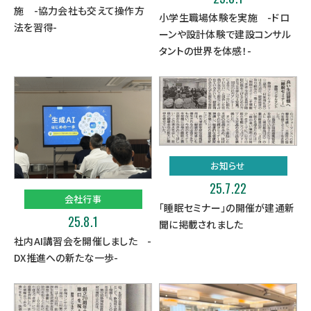
施 -協力会社も交えて操作方
小学生職場体験を実施 -ドロ
法を習得-
ーンや設計体験で建設コンサル
タントの世界を体感！-
お知らせ
25.7.22
会社行事
「睡眠セミナー」の開催が建通新
25.8.1
聞に掲載されました
社内AI講習会を開催しました -
DX推進への新たな一歩-