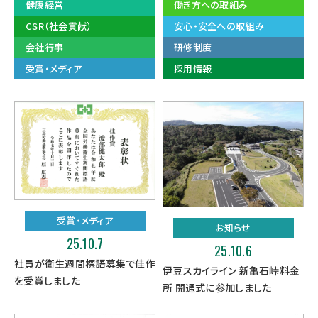
健康経営
働き方への取組み
CSR（社会貢献）
安心・安全への取組み
会社行事
研修制度
受賞・メディア
採用情報
受賞・メディア
お知らせ
25.10.7
25.10.6
社員が衛生週間標語募集で佳作
伊豆スカイライン 新亀石峠料金
を受賞しました
所 開通式に参加しました