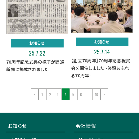
お知らせ
お知らせ
25.7.14
25.7.22
【創立70周年】70周年記念祝賀
70周年記念式典の様子が建通
会を開催しました -笑顔あふれ
新聞に掲載されました
る70周年-
<
1
2
3
4
5
6
…
16
>
お知らせ
会社情報