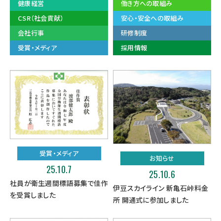
健康経営
働き方への取組み
CSR（社会貢献）
安心・安全への取組み
会社行事
研修制度
受賞・メディア
採用情報
受賞・メディア
お知らせ
25.10.7
25.10.6
社員が衛生週間標語募集で佳作
伊豆スカイライン 新亀石峠料金
を受賞しました
所 開通式に参加しました