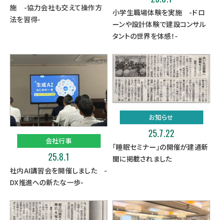
施 -協力会社も交えて操作方
小学生職場体験を実施 -ドロ
法を習得-
ーンや設計体験で建設コンサル
タントの世界を体感！-
お知らせ
25.7.22
会社行事
「睡眠セミナー」の開催が建通新
25.8.1
聞に掲載されました
社内AI講習会を開催しました -
DX推進への新たな一歩-