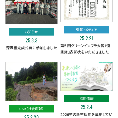
受賞・メディア
お知らせ
25.2.21
25.3.3
第５回グリーンインフラ大賞『優
深沢橋完成式典に参加しました
秀賞』表彰状をいただきました
採用情報
25.2.4
CSR（社会貢献）
2026卒の新卒採用を募集してい
25.2.20