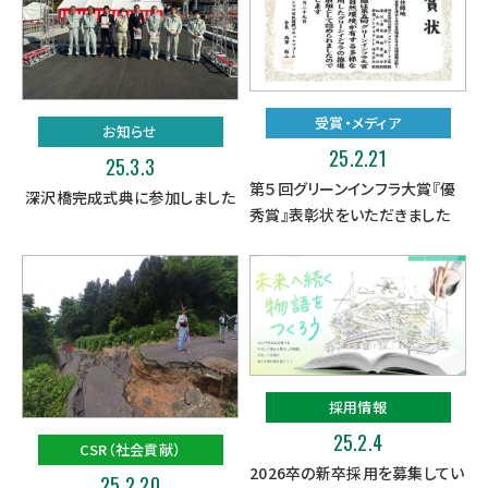
受賞・メディア
お知らせ
25.2.21
25.3.3
第５回グリーンインフラ大賞『優
深沢橋完成式典に参加しました
秀賞』表彰状をいただきました
採用情報
25.2.4
CSR（社会貢献）
2026卒の新卒採用を募集してい
25.2.20