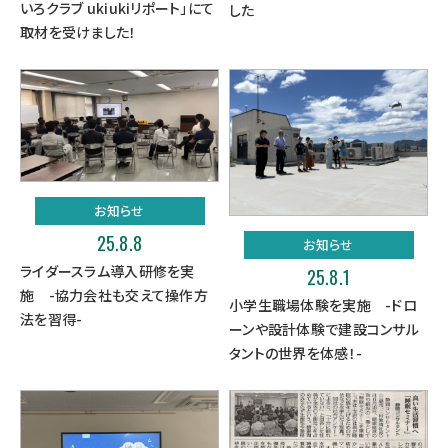
いろクラブ ukiukiリポート」にて
した
取材を受けました！
お知らせ
25.8.8
お知らせ
ライダースラム導入研修を実
25.8.1
施 -協力会社も交えて操作方
小学生職場体験を実施 -ドロ
法を習得-
ーンや設計体験で建設コンサル
タントの世界を体感！-