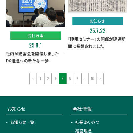
お知らせ
25.7.22
会社行事
「睡眠セミナー」の開催が建通新
25.8.1
聞に掲載されました
社内AI講習会を開催しました -
DX推進への新たな一歩-
<
1
2
3
4
5
6
…
16
>
お知らせ
会社情報
お知らせ一覧
社長あいさつ
経営理念