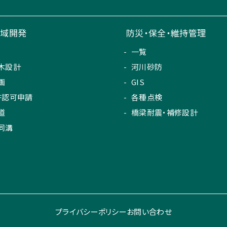
地域開発
防災・保全・維持管理
一覧
木設計
河川砂防
画
GIS
許認可申請
各種点検
道
橋梁耐震・補修設計
同溝
プライバシーポリシー
お問い合わせ