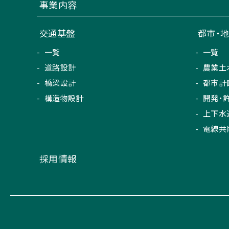
事業内容
交通基盤
都市・
一覧
一覧
道路設計
農業土
橋梁設計
都市計
構造物設計
開発・
上下水
電線共
採用情報