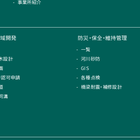
事業所紹介
地域開発
防災・保全・維持管理
一覧
木設計
河川砂防
画
GIS
許認可申請
各種点検
道
橋梁耐震・補修設計
同溝