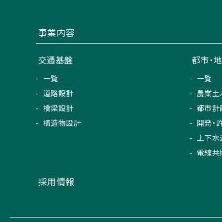
事業内容
交通基盤
都市・
一覧
一覧
道路設計
農業土
橋梁設計
都市計
構造物設計
開発・
上下水
電線共
採用情報