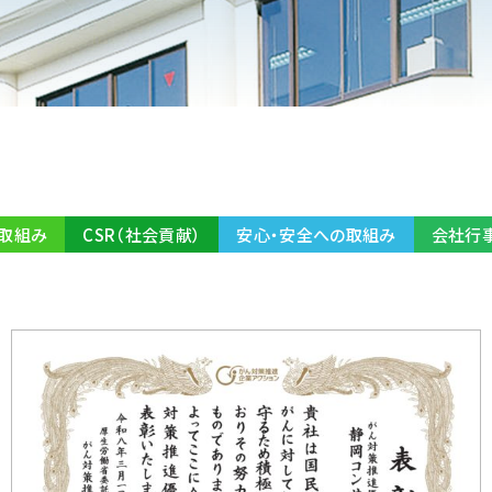
取組み
CSR（社会貢献）
安心・安全への取組み
会社行