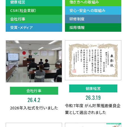
健康経営
働き方への取組み
CSR（社会貢献）
安心・安全への取組み
会社行事
研修制度
受賞・メディア
採用情報
健康経営
会社行事
26.3.19
26.4.2
令和7年度 がん対策推進優良企
2026年入社式を行いました
業として選出されました