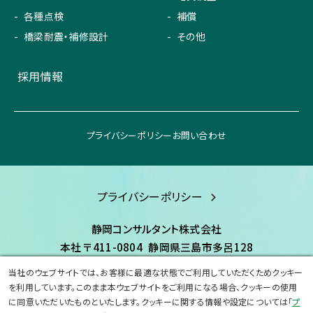
各種点検
補償
橋梁耐震・補修設計
その他
採用情報
プライバシーポリシー
お問い合わせ
プライバシーポリシー
静岡コンサルタント株式会社
本社
〒411-0804
静岡県三島市多呂128
TEL:055-977-8080
FAX:055-977-8600
当社のウェブサイトでは、お客様に最適な状態でご利用していただくためクッキー
を利用しています。このまま本ウェブサイトをご利用になる場合、クッキーの使用
に同意いただいたものといたします。クッキーに関する情報や設定については「
プ
©Copyright 2023 shizuoka-consultant.All Rights Reserved.