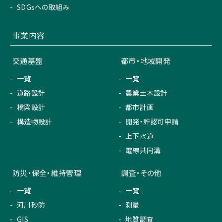
SDGsへの取組み
事業内容
交通基盤
都市・地域開発
一覧
一覧
道路設計
農業土木設計
橋梁設計
都市計画
構造物設計
開発・許認可申請
上下水道
電線共同溝
防災・保全・維持管理
調査・その他
一覧
一覧
河川砂防
測量
GIS
地質調査