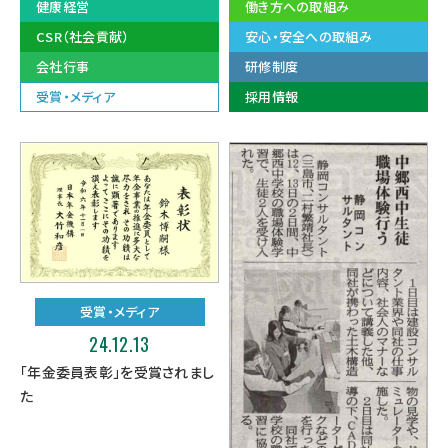
健康経営
働き方への取組み
CSR（社会貢献）
安心・安全への取組み
会社行事
研修制度
受賞・メディア
採用情報
受賞・メディア
24.12.13
「年金委員表彰」を受賞されまし
た