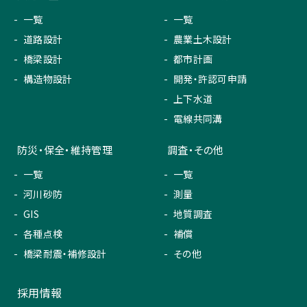
一覧
一覧
道路設計
農業土木設計
橋梁設計
都市計画
構造物設計
開発・許認可申請
上下水道
電線共同溝
防災・保全・維持管理
調査・その他
一覧
一覧
河川砂防
測量
GIS
地質調査
各種点検
補償
橋梁耐震・補修設計
その他
採用情報