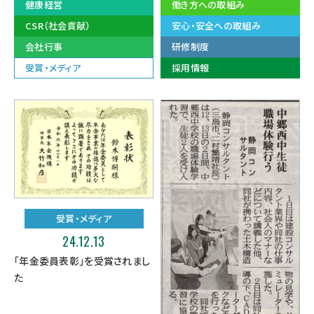
健康経営
働き方への取組み
CSR（社会貢献）
安心・安全への取組み
会社行事
研修制度
受賞・メディア
採用情報
受賞・メディア
24.12.13
「年金委員表彰」を受賞されまし
た