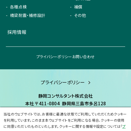
各種点検
補償
橋梁耐震・補修設計
その他
採用情報
プライバシーポリシー
お問い合わせ
プライバシーポリシー
静岡コンサルタント株式会社
本社
〒411-0804
静岡県三島市多呂128
TEL:055-977-8080
FAX:055-977-8600
当社のウェブサイトでは、お客様に最適な状態でご利用していただくためクッキー
を利用しています。このまま本ウェブサイトをご利用になる場合、クッキーの使用
に同意いただいたものといたします。クッキーに関する情報や設定については「
プ
©Copyright 2023 shizuoka-consultant.All Rights Reserved.