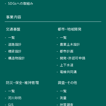
SDGsへの取組み
事業内容
交通基盤
都市・地域開発
一覧
一覧
道路設計
農業土木設計
橋梁設計
都市計画
構造物設計
開発・許認可申請
上下水道
電線共同溝
防災・保全・維持管理
調査・その他
一覧
一覧
河川砂防
測量
GIS
地質調査