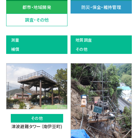
都市・地域開発
防災・保全・維持管理
調査・その他
測量
地質調査
補償
その他
その他
津波避難タワー（南伊豆町)