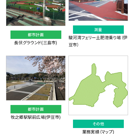
測量
都市計画
駿河湾フェリー土肥港乗り場（伊
長伏グラウンド(三島市)
豆市）
都市計画
牧之郷駅駅前広場(伊豆市)
その他
業務実績（マップ)