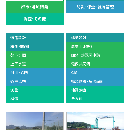
都市・地域開発
防災・保全・維持管理
調査・その他
道路設計
橋梁設計
構造物設計
農業土木設計
都市計画
開発・許認可申請
上下水道
電線共同溝
河川・砂防
GIS
各種点検
橋梁耐震・補修設計
測量
地質調査
補償
その他