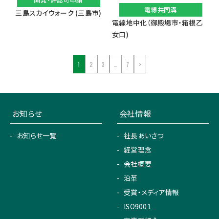
電線共同溝
三島スカイウォーク (三島市)
電線地中化（御殿場市・箱根乙
女口)
1
2
3
…
7
>
お知らせ
会社情報
お知らせ一覧
社長あいさつ
経営理念
会社概要
沿革
受賞・メディア情報
ISO9001