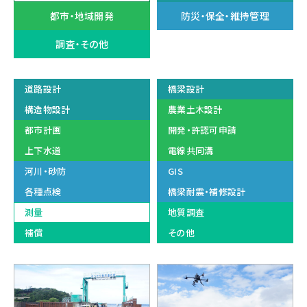
都市・地域開発
防災・保全・維持管理
調査・その他
道路設計
橋梁設計
構造物設計
農業土木設計
都市計画
開発・許認可申請
上下水道
電線共同溝
河川・砂防
GIS
各種点検
橋梁耐震・補修設計
測量
地質調査
補償
その他