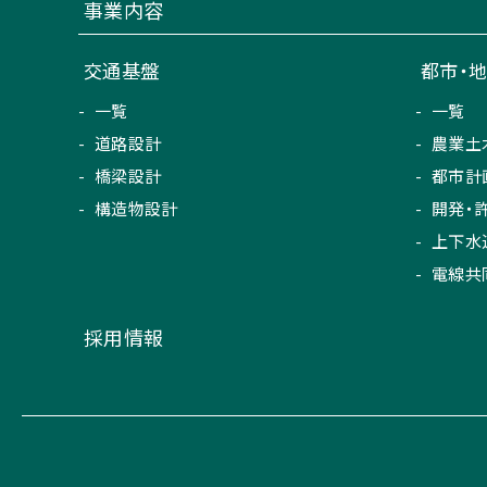
事業内容
交通基盤
都市・
一覧
一覧
道路設計
農業土
橋梁設計
都市計
構造物設計
開発・
上下水
電線共
採用情報