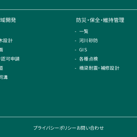
地域開発
防災・保全・維持管理
一覧
木設計
河川砂防
画
GIS
許認可申請
各種点検
道
橋梁耐震・補修設計
同溝
プライバシーポリシー
お問い合わせ