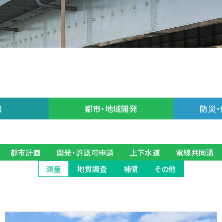
盤
都市・地域開発
防災・
都市計画
開発・許認可申請
上下水道
電線共同溝
測量
地質調査
補償
その他