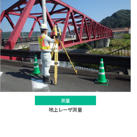
測量
地上レーザ測量