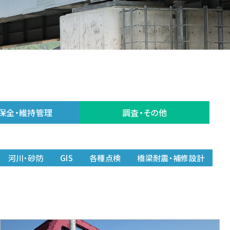
保全・維持管理
調査・その他
河川・砂防
GIS
各種点検
橋梁耐震・補修設計