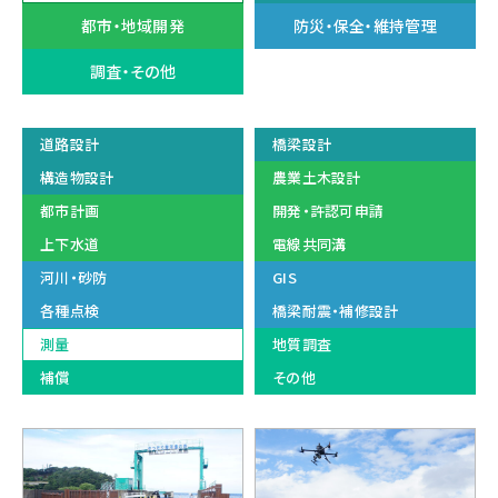
都市・地域開発
防災・保全・維持管理
調査・その他
道路設計
橋梁設計
構造物設計
農業土木設計
都市計画
開発・許認可申請
上下水道
電線共同溝
河川・砂防
GIS
各種点検
橋梁耐震・補修設計
測量
地質調査
補償
その他