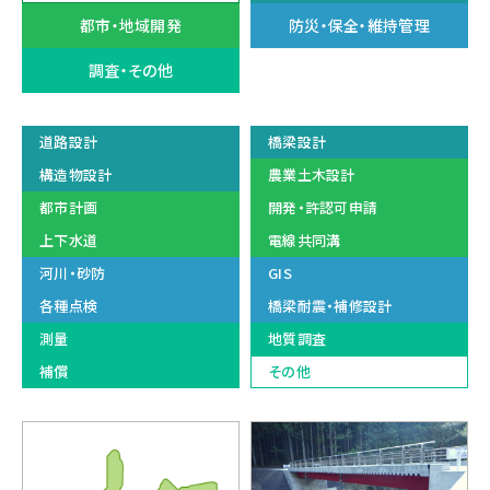
都市・地域開発
防災・保全・維持管理
調査・その他
道路設計
橋梁設計
構造物設計
農業土木設計
都市計画
開発・許認可申請
上下水道
電線共同溝
河川・砂防
GIS
各種点検
橋梁耐震・補修設計
測量
地質調査
補償
その他