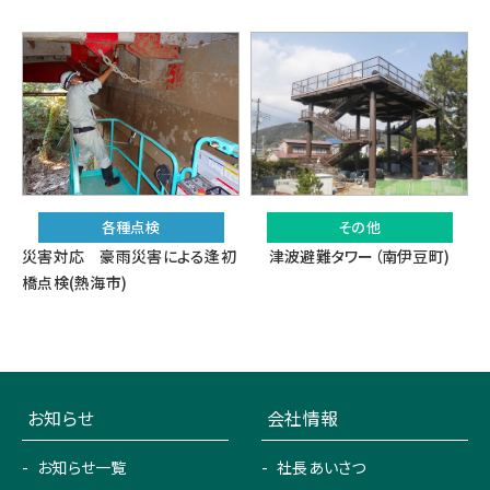
各種点検
その他
災害対応 豪雨災害による逢初
津波避難タワー（南伊豆町)
橋点検(熱海市)
お知らせ
会社情報
お知らせ一覧
社長あいさつ