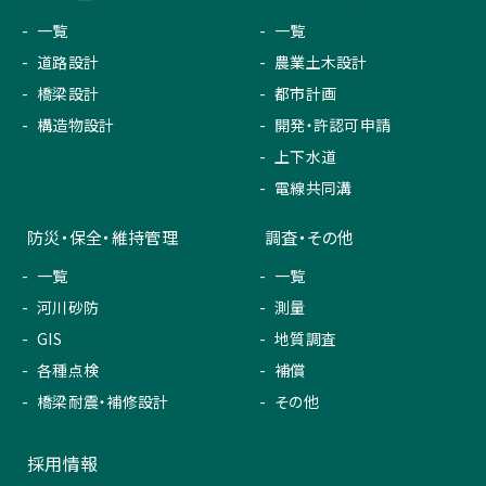
一覧
一覧
道路設計
農業土木設計
橋梁設計
都市計画
構造物設計
開発・許認可申請
上下水道
電線共同溝
防災・保全・維持管理
調査・その他
一覧
一覧
河川砂防
測量
GIS
地質調査
各種点検
補償
橋梁耐震・補修設計
その他
採用情報