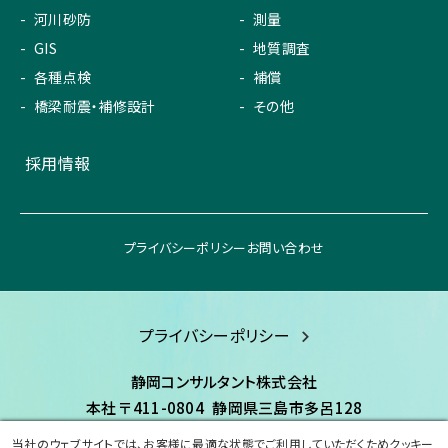
河川砂防
測量
GIS
地質調査
各種点検
補償
橋梁耐震・補修設計
その他
採用情報
プライバシーポリシー
お問い合わせ
プライバシーポリシー
静岡コンサルタント株式会社
本社
〒411-0804
静岡県三島市多呂128
TEL:055-977-8080
FAX:055-977-8600
当社のウェブサイトでは、お客様に最適な状態でご利用していただくためクッキー