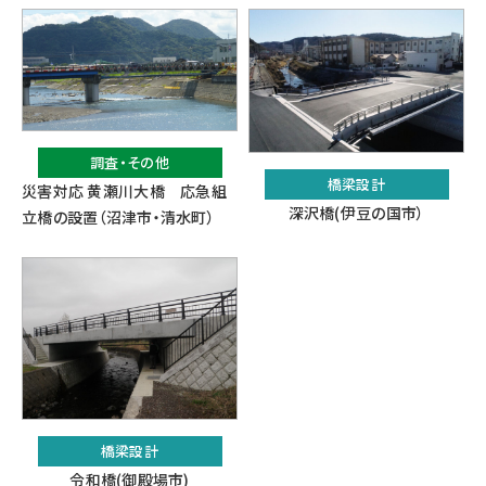
調査・その他
橋梁設計
災害対応 黄瀬川大橋 応急組
深沢橋(伊豆の国市）
立橋の設置（沼津市・清水町）
橋梁設計
令和橋(御殿場市)