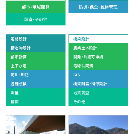
都市・地域開発
防災・保全・維持管理
調査・その他
道路設計
橋梁設計
構造物設計
農業土木設計
都市計画
開発・許認可申請
上下水道
電線共同溝
河川・砂防
GIS
各種点検
橋梁耐震・補修設計
測量
地質調査
補償
その他