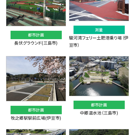
測量
都市計画
駿河湾フェリー土肥港乗り場（伊
長伏グラウンド(三島市)
豆市）
都市計画
都市計画
中郷温水池（三島市)
牧之郷駅駅前広場(伊豆市)