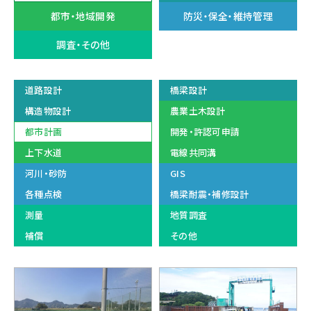
都市・地域開発
防災・保全・維持管理
調査・その他
道路設計
橋梁設計
構造物設計
農業土木設計
都市計画
開発・許認可申請
上下水道
電線共同溝
河川・砂防
GIS
各種点検
橋梁耐震・補修設計
測量
地質調査
補償
その他